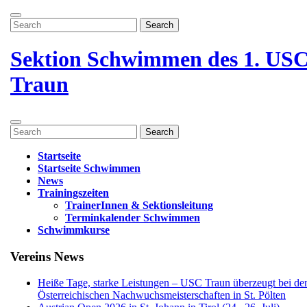
Zum
Menü
Inhalt
Search
öffnen
springen
for:
Menü
schließen
Sektion Schwimmen des 1. US
Traun
Menü
Search
öffnen
for:
Startseite
Startseite Schwimmen
News
Trainingszeiten
TrainerInnen & Sektionsleitung
Terminkalender Schwimmen
Schwimmkurse
Menü
Vereins News
schließen
Heiße Tage, starke Leistungen – USC Traun überzeugt bei de
Österreichischen Nachwuchsmeisterschaften in St. Pölten