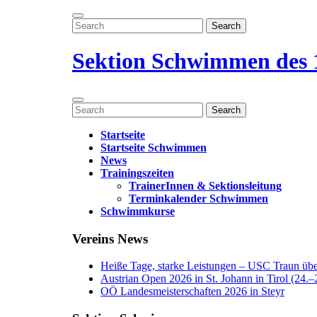
Zum
Menü
Inhalt
Search
öffnen
springen
for:
Menü
schließen
Sektion Schwimmen des 
Menü
Search
öffnen
for:
Startseite
Startseite Schwimmen
News
Trainingszeiten
TrainerInnen & Sektionsleitung
Terminkalender Schwimmen
Schwimmkurse
Menü
Vereins News
schließen
Heiße Tage, starke Leistungen – USC Traun über
Austrian Open 2026 in St. Johann in Tirol (24.–2
OÖ Landesmeisterschaften 2026 in Steyr