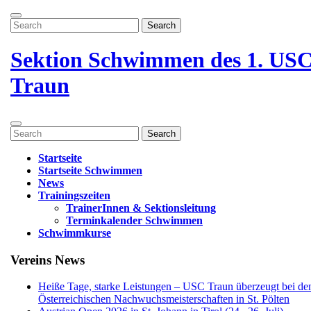
Zum
Menü
Inhalt
Search
öffnen
springen
for:
Menü
schließen
Sektion Schwimmen des 1. US
Traun
Menü
Search
öffnen
for:
Startseite
Startseite Schwimmen
News
Trainingszeiten
TrainerInnen & Sektionsleitung
Terminkalender Schwimmen
Schwimmkurse
Menü
Vereins News
schließen
Heiße Tage, starke Leistungen – USC Traun überzeugt bei de
Österreichischen Nachwuchsmeisterschaften in St. Pölten