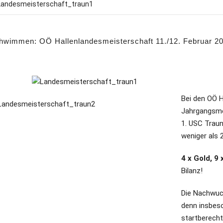
hwimmen: OÖ Hallenlandesmeisterschaft 11./12. Februar 2
Bei den OÖ 
Jahrgangsme
1. USC Traun
weniger als 
4 x Gold, 9 
Bilanz!
Die Nachwuch
denn insbes
startberecht