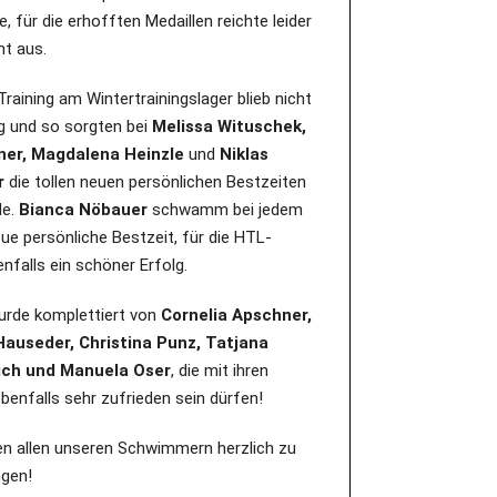
, für die erhofften Medaillen reichte leider
ht aus.
Training am Wintertrainingslager blieb nicht
g und so sorgten bei
Melissa Wituschek,
ner, Magdalena Heinzle
und
Niklas
r
die tollen neuen persönlichen Bestzeiten
de.
Bianca Nöbauer
schwamm bei jedem
eue persönliche Bestzeit, für die HTL-
nfalls ein schöner Erfolg.
rde komplettiert von
Cornelia Apschner,
auseder, Christina Punz, Tatjana
ich und Manuela Oser
, die mit ihren
benfalls sehr zufrieden sein dürfen!
ren allen unseren Schwimmern herzlich zu
ngen!