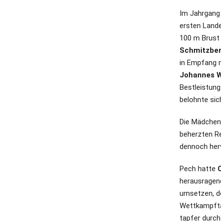
Im Jahrgan
ersten Land
100 m Brust
Schmitzber
in Empfang n
Johannes 
Bestleistung
belohnte sic
Die Mädchens
beherzten R
dennoch her
Pech hatte
herausragend
umsetzen, de
Wettkampfta
tapfer durc