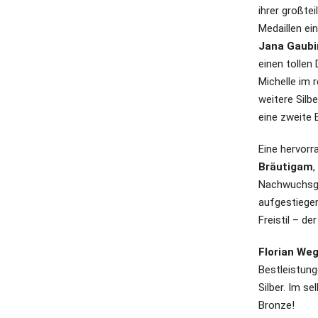
ihrer großtei
Medaillen ei
Jana Gaubi
einen tollen 
Michelle im 
weitere Silb
eine zweite 
Eine hervorr
Bräutigam
,
Nachwuchsgr
aufgestiege
Freistil – de
Florian We
Bestleistung
Silber. Im s
Bronze!