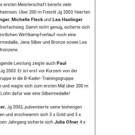
ls ersten Meisterschaft bereits viele
nheimsen. Über 200 m Freistil Jg 2003 feierten
nger
,
Michelle Fleck
und
Lea Haslinger
Dreifachsieg. Damit nicht genug, sicherte sich
restlichen Wettkampfverlauf noch eine
ermedaille, Jana Silber und Bronze sowie Lea
Bronzene.
agende Leistung zeigte auch
Paul
 Jg 2003. Er ist erst vor Kurzem von der
uppe in die B-Kader-Trainingsgruppe
n und wagte sich zum ersten Mal über 200 m
r Lohn dafür war eine Silbermedaille!
ger
, Jg 2002, pulverisierte seine bisherigen
en und erschwamm sich 3 x Gold und 3 x
elben Jahrgang sicherte sich
Julia Ofner
4 x