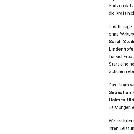
Spitzenplätze
die Kraft nic
Das fleißige 
ohne Wirkun
Sarah Steil
Lindenhofe
für viel Freu
Start eine n
Schülerin ebe
Das Team wu
Sebastian H
Holmes-Ulr
Leistungen e
Wir gratulie
ihren Leistu