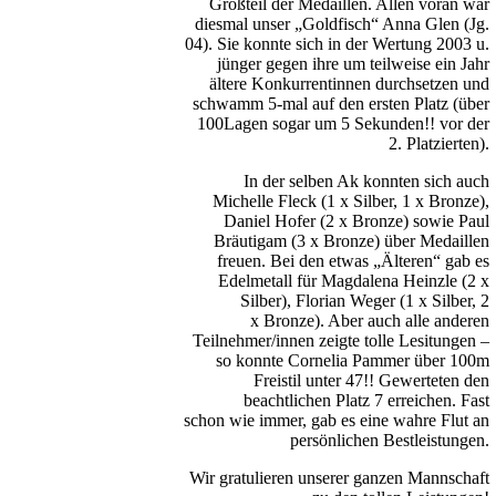
Großteil der Medaillen. Allen voran war
diesmal unser „Goldfisch“ Anna Glen (Jg.
04). Sie konnte sich in der Wertung 2003 u.
jünger gegen ihre um teilweise ein Jahr
ältere Konkurrentinnen durchsetzen und
schwamm 5-mal auf den ersten Platz (über
100Lagen sogar um 5 Sekunden!! vor der
2. Platzierten).
In der selben Ak konnten sich auch
Michelle Fleck (1 x Silber, 1 x Bronze),
Daniel Hofer (2 x Bronze) sowie Paul
Bräutigam (3 x Bronze) über Medaillen
freuen. Bei den etwas „Älteren“ gab es
Edelmetall für Magdalena Heinzle (2 x
Silber), Florian Weger (1 x Silber, 2
x Bronze). Aber auch alle anderen
Teilnehmer/innen zeigte tolle Lesitungen –
so konnte Cornelia Pammer über 100m
Freistil unter 47!! Gewerteten den
beachtlichen Platz 7 erreichen. Fast
schon wie immer, gab es eine wahre Flut an
persönlichen Bestleistungen.
Wir gratulieren unserer ganzen Mannschaft