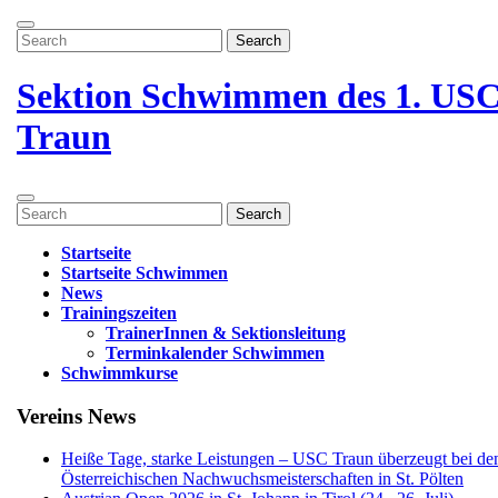
Zum
Menü
Inhalt
Search
öffnen
springen
for:
Menü
schließen
Sektion Schwimmen des 1. US
Traun
Menü
Search
öffnen
for:
Startseite
Startseite Schwimmen
News
Trainingszeiten
TrainerInnen & Sektionsleitung
Terminkalender Schwimmen
Schwimmkurse
Menü
Vereins News
schließen
Heiße Tage, starke Leistungen – USC Traun überzeugt bei de
Österreichischen Nachwuchsmeisterschaften in St. Pölten