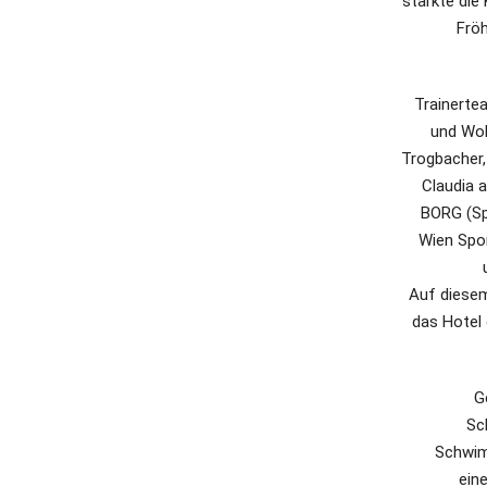
stärkte die
Fröh
Trainerte
und Wol
Trogbacher,
Claudia 
BORG (Spo
Wien Spor
Auf diesem
das Hotel 
G
Sc
Schwim
ein