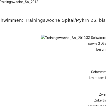
chwimmen:
Trainingswoche Spital/Pyhrn 26. bi
32 Schwimme
sowie 2 „G
bei un
Schwimmha
km – kam i
Zwei
Zirkelt