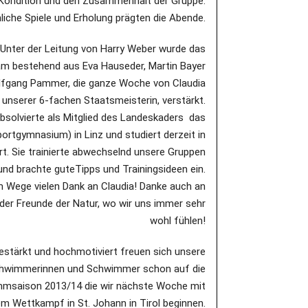
 Kondition und den Zusammenhalt der Gruppe.
liche Spiele und Erholung prägten die Abende.
Unter der Leitung von Harry Weber wurde das
am bestehend aus Eva Hauseder, Martin Bayer
fgang Pammer, die ganze Woche von Claudia
 unserer 6-fachen Staatsmeisterin, verstärkt.
absolvierte als Mitglied des Landeskaders das
rtgymnasium) in Linz und studiert derzeit in
t. Sie trainierte abwechselnd unsere Gruppen
und brachte guteTipps und Trainingsideen ein.
 Wege vielen Dank an Claudia! Danke auch an
der Freunde der Natur, wo wir uns immer sehr
wohl fühlen!
estärkt und hochmotiviert freuen sich unsere
hwimmerinnen und Schwimmer schon auf die
msaison 2013/14 die wir nächste Woche mit
em Wettkampf in St. Johann in Tirol beginnen.