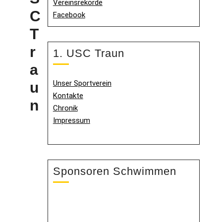
Vereinsrekorde
C
Facebook
T
r
1. USC Traun
a
Unser Sportverein
u
Kontakte
n
Chronik
Impressum
Sponsoren Schwimmen