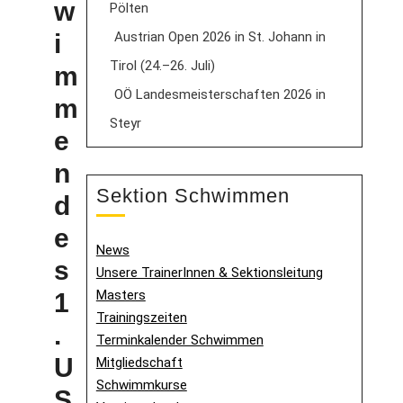
w
Pölten
Austrian Open 2026 in St. Johann in
i
Tirol (24.–26. Juli)
m
OÖ Landesmeisterschaften 2026 in
m
Steyr
e
n
Sektion Schwimmen
d
e
News
s
Unsere TrainerInnen & Sektionsleitung
Masters
1
Trainingszeiten
.
Terminkalender Schwimmen
U
Mitgliedschaft
Schwimmkurse
S