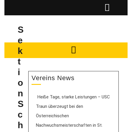
S
e
k
t
i
Vereins News
o
n
Heiße Tage, starke Leistungen – USC
S
Traun überzeugt bei den
c
Österreichischen
h
Nachwuchsmeisterschaften in St.