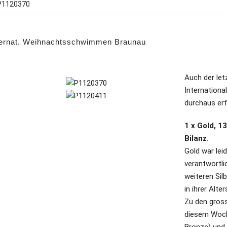
ternat. Weihnachtsschwimmen Braunau
Auch der let
Internationa
durchaus erf
1 x Gold, 13
Bilanz
.
Gold war leid
verantwortli
weiteren Sil
in ihrer Alte
Zu den gros
diesem Woc