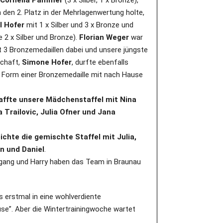
Cornelia Pammer
(3 x Silber, 1 x Bronze),
h den 2. Platz in der Mehrlagenwertung holte,
l Hofer
mit 1 x Silber und 3 x Bronze und
e 2 x Silber und Bronze).
Florian Weger
war
t 3 Bronzemedaillen dabei und unsere jüngste
schaft,
Simone Hofer
, durfte ebenfalls
n Form einer Bronzemedaille mit nach Hause
affte unsere Mädchenstaffel mit Nina
 Trailovic, Julia Ofner und Jana
eichte die gemischte Staffel mit Julia,
an und Daniel
.
fgang und Harry haben das Team in Braunau
s erstmal in eine wohlverdiente
e”. Aber die Wintertrainingwoche wartet