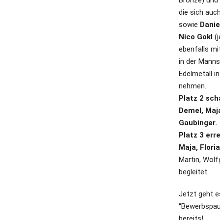
Bronze) und
die sich auc
sowie
Danie
Nico Gokl
(j
ebenfalls mi
in der Mann
Edelmetall i
nehmen.
Platz 2 sch
Demel, Maja
Gaubinger.
Platz 3 err
Maja, Flori
Martin, Wol
begleitet.
Jetzt geht e
“Bewerbspaus
bereits!