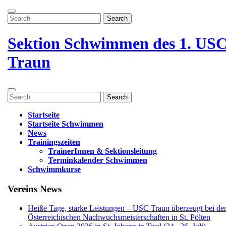
Zum
Menü
Inhalt
Search
öffnen
springen
for:
Menü
schließen
Sektion Schwimmen des 1. US
Traun
Menü
Search
öffnen
for:
Startseite
Startseite Schwimmen
News
Trainingszeiten
TrainerInnen & Sektionsleitung
Terminkalender Schwimmen
Schwimmkurse
Menü
Vereins News
schließen
Heiße Tage, starke Leistungen – USC Traun überzeugt bei de
Österreichischen Nachwuchsmeisterschaften in St. Pölten