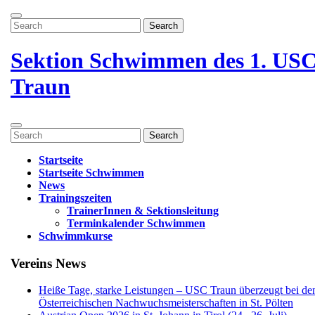
Zum
Menü
Inhalt
Search
öffnen
springen
for:
Menü
schließen
Sektion Schwimmen des 1. US
Traun
Menü
Search
öffnen
for:
Startseite
Startseite Schwimmen
News
Trainingszeiten
TrainerInnen & Sektionsleitung
Terminkalender Schwimmen
Schwimmkurse
Menü
Vereins News
schließen
Heiße Tage, starke Leistungen – USC Traun überzeugt bei de
Österreichischen Nachwuchsmeisterschaften in St. Pölten