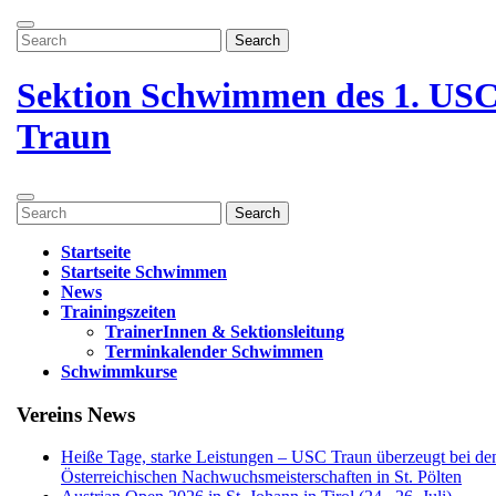
Zum
Menü
Inhalt
Search
öffnen
springen
for:
Menü
schließen
Sektion Schwimmen des 1. US
Traun
Menü
Search
öffnen
for:
Startseite
Startseite Schwimmen
News
Trainingszeiten
TrainerInnen & Sektionsleitung
Terminkalender Schwimmen
Schwimmkurse
Menü
Vereins News
schließen
Heiße Tage, starke Leistungen – USC Traun überzeugt bei de
Österreichischen Nachwuchsmeisterschaften in St. Pölten