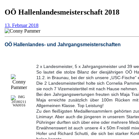
OÖ Hallenlandesmeisterschaft 2018
13.
13. Februar 2018
Februar
2018
OÖ Hallenlandes- und Jahrgangsmeisterschaften
2 x Landesmeister, 5 x Jahrgangsmeister und 39 wei
So lautet die stolze Bilanz der diesjährigen OÖ H
11.2. in Braunau, bei der sich unsere „USC-Fische“ 
Die 2 Landesmeistertitel holte sich Cornelia Pamm
sie noch 7 Vizemeistertitel mit nach Hause nehmen.
Bei den Jahrgangswertungen freuten sich Maja Trail
Maja erreichte zusätzlich über 100m Rücken mit 
Allgemeinen Klasse. Top Leistung!
Zu den fleißigsten Medaillensammlern gehörten zus
Linimayr. Aber auch die jüngeren in unserem Start
Pühringer durften sich über eine oder mehrere Meda
Erwähnenswert ist auch unsere 4 x 50m Freistil mixe
Hofer und Richard Schutti, die sich bei starker Kon
holen konnte.