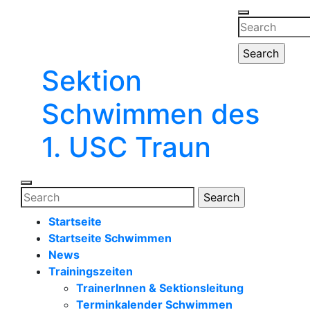
Zum
Menü
Inhalt
Search
öffnen
springen
for:
Sektion
Menü
schließen
Schwimmen des
1. USC Traun
Menü
Search
öffnen
for:
Startseite
Startseite Schwimmen
News
Trainingszeiten
TrainerInnen & Sektionsleitung
Terminkalender Schwimmen