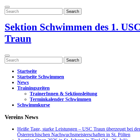
Zum
Menü
Inhalt
Search
öffnen
springen
for:
Menü
schließen
Sektion Schwimmen des 1. US
Traun
Menü
Search
öffnen
for:
Startseite
Startseite Schwimmen
News
Trainingszeiten
TrainerInnen & Sektionsleitung
Terminkalender Schwimmen
Schwimmkurse
Menü
Vereins News
schließen
Heiße Tage, starke Leistungen – USC Traun überzeugt bei de
Österreichischen Nachwuchsmeisterschaften in St. Pölten