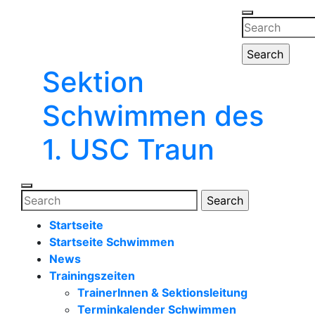
Zum
Menü
Inhalt
Search
öffnen
springen
for:
Sektion
Menü
schließen
Schwimmen des
1. USC Traun
Menü
Search
öffnen
for:
Startseite
Startseite Schwimmen
News
Trainingszeiten
TrainerInnen & Sektionsleitung
Terminkalender Schwimmen