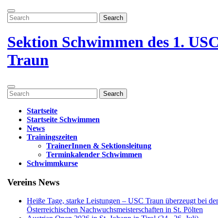
Zum
Menü
Inhalt
Search
öffnen
springen
for:
Menü
schließen
Sektion Schwimmen des 1. US
Traun
Menü
Search
öffnen
for:
Startseite
Startseite Schwimmen
News
Trainingszeiten
TrainerInnen & Sektionsleitung
Terminkalender Schwimmen
Schwimmkurse
Menü
Vereins News
schließen
Heiße Tage, starke Leistungen – USC Traun überzeugt bei de
Österreichischen Nachwuchsmeisterschaften in St. Pölten