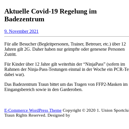
Aktuelle Covid-19 Regelung im
Badezentrum
9.
9. November 2021
November
2021
Für alle Besucher (Begleitpersonen, Trainer, Betreuer, etc.) über 12
Jahren gilt 2G. Daher haben nur geimpfte oder genesene Personen
Zutritt.
Für Kinder über 12 Jahre gilt weiterhin der “NinjaPass” (sofern im
Rahmen der Ninja-Pass-Testungen einmal in der Woche ein PCR-Te
dabei war).
Das Badezentrum Traun bittet um das Tragen von FFP2-Masken im
Eingangsbereich sowie in den Garderoben.
Back
E-Commerce WordPress Theme
Copyright © 2020 1. Union Sportcl
to
Traun Rights Reserved. Designed by
Top