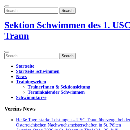
Zum
Menü
Inhalt
Search
öffnen
springen
for:
Menü
schließen
Sektion Schwimmen des 1. US
Traun
Menü
Search
öffnen
for:
Startseite
Startseite Schwimmen
News
Trainingszeiten
TrainerInnen & Sektionsleitung
Terminkalender Schwimmen
Schwimmkurse
Menü
Vereins News
schließen
Heiße Tage, starke Leistungen – USC Traun überzeugt bei de
Österreichischen Nachwuchsmeisterschaften in St. Pölten