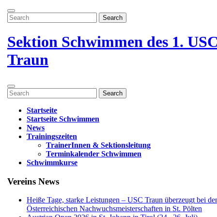
Zum
Menü
Inhalt
Search
öffnen
springen
for:
Menü
schließen
Sektion Schwimmen des 1. US
Traun
Menü
Search
öffnen
for:
Startseite
Startseite Schwimmen
News
Trainingszeiten
TrainerInnen & Sektionsleitung
Terminkalender Schwimmen
Schwimmkurse
Menü
Vereins News
schließen
Heiße Tage, starke Leistungen – USC Traun überzeugt bei de
Österreichischen Nachwuchsmeisterschaften in St. Pölten