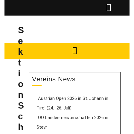
S
e
k
t
i
Vereins News
o
n
Austrian Open 2026 in St. Johann in
S
Tirol (24.–26. Juli)
c
OÖ Landesmeisterschaften 2026 in
h
Steyr