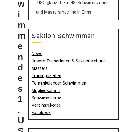
w
USC glänzt beim 48. Schwimmzonen-
und Mastersmeeting in Enns
i
m
m
Sektion Schwimmen
e
News
n
Unsere TrainerInnen & Sektionsleitung
d
Masters
Trainingszeiten
e
Terminkalender Schwimmen
s
Mitgliedschaft
1
Schwimmkurse
Vereinsrekorde
.
Facebook
U
S