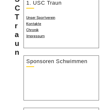
1. USC Traun
C
T
Unser Sportverein
Kontakte
r
Chronik
a
Impressum
u
n
Sponsoren Schwimmen