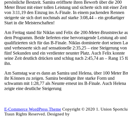
persönliche Bestzeit. Samira eröffnete ihren Bewerb über die 200
Meter Brust mit einer tollen Leistung und sicherte sich mit einer Zeit
von 3:11,19 den Einzug ins A-Finale. In einem packenden Rennen
steigerte sie sich dort nochmals auf starke 3:08,44 – ein großartiger
Start in die Meisterschaften!
Am Freitag stand für Niklas und Felix die 200-Meter-Bruststrecke a
dem Programm. Beide lieferten eine hervorragende Leistung ab und
qualifizierten sich für das B-Finale. Niklas dominierte dort seinen La
und verbesserte sich auf sensationelle 2:35,25 – eine Steigerung von
fünf Sekunden und ein verdienter neunter Platz. Auch Felix konnte
seine Zeit deutlich drücken und schlug nach 2:45,74 an – Rang 15 f
ihn.
Am Samstag war es dann an Samira und Helena, über 100 Meter Br
ihr Können zu zeigen. Samira bestätigte ihre starke Form und
schwamm mit 1:28,77 als Neunte erneut ins B-Finale. Auch Helena
zeigte eine deutliche Steigerung
Back
E-Commerce WordPress Theme
Copyright © 2020 1. Union Sportcl
to
Traun Rights Reserved. Designed by
Top