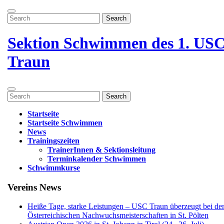
Zum
Menü
Inhalt
Search
öffnen
springen
for:
Menü
schließen
Sektion Schwimmen des 1. US
Traun
Menü
Search
öffnen
for:
Startseite
Startseite Schwimmen
News
Trainingszeiten
TrainerInnen & Sektionsleitung
Terminkalender Schwimmen
Schwimmkurse
Menü
Vereins News
schließen
Heiße Tage, starke Leistungen – USC Traun überzeugt bei de
Österreichischen Nachwuchsmeisterschaften in St. Pölten