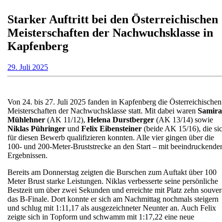
Starker Auftritt bei den Österreichischen
Meisterschaften der Nachwuchsklasse in
Kapfenberg
29.
29. Juli 2025
Juli
2025
Von 24. bis 27. Juli 2025 fanden in Kapfenberg die Österreichischen
Meisterschaften der Nachwuchsklasse statt. Mit dabei waren
Samira
Mühlehner
(AK 11/12),
Helena Durstberger
(AK 13/14) sowie
Niklas Pühringer
und
Felix
Eibensteiner
(beide AK 15/16), die si
für diesen Bewerb qualifizieren konnten. Alle vier gingen über die
100- und 200-Meter-Bruststrecke an den Start – mit beeindruckende
Ergebnissen.
Bereits am Donnerstag zeigten die Burschen zum Auftakt über 100
Meter Brust starke Leistungen. Niklas verbesserte seine persönliche
Bestzeit um über zwei Sekunden und erreichte mit Platz zehn souve
das B-Finale. Dort konnte er sich am Nachmittag nochmals steigern
und schlug mit 1:11,17 als ausgezeichneter Neunter an. Auch Felix
zeigte sich in Topform und schwamm mit 1:17,22 eine neue