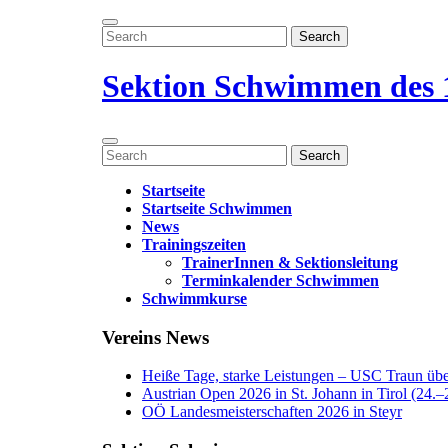
Zum
Menü
Inhalt
Search
öffnen
springen
for:
Menü
schließen
Sektion Schwimmen des 
Menü
Search
öffnen
for:
Startseite
Startseite Schwimmen
News
Trainingszeiten
TrainerInnen & Sektionsleitung
Terminkalender Schwimmen
Schwimmkurse
Menü
Vereins News
schließen
Heiße Tage, starke Leistungen – USC Traun über
Austrian Open 2026 in St. Johann in Tirol (24.–2
OÖ Landesmeisterschaften 2026 in Steyr