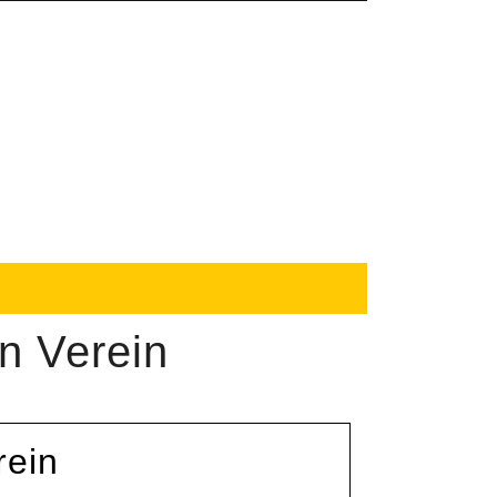
en Verein
rein